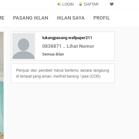
LOGIN
DAFTAR
ME
PASANG IKLAN
IKLAN SAYA
PROFIL
tukangpasang wallpaper211
0838871 .. Lihat Nomor
Semua iklan
Penjual dan pembeli harus bertemu secara langsung
di tempat yang aman, melihat barang / jasa (COD)