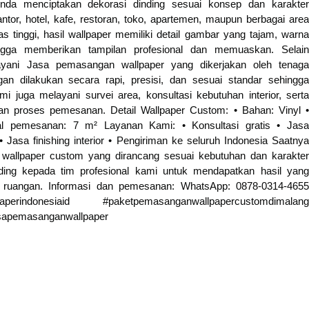
da menciptakan dekorasi dinding sesuai konsep dan karakter
tor, hotel, kafe, restoran, toko, apartemen, maupun berbagai area
as tinggi, hasil wallpaper memiliki detail gambar yang tajam, warna
ngga memberikan tampilan profesional dan memuaskan. Selain
ayani Jasa pemasangan wallpaper yang dikerjakan oleh tenaga
n dilakukan secara rapi, presisi, dan sesuai standar sehingga
 juga melayani survei area, konsultasi kebutuhan interior, serta
n proses pemesanan. Detail Wallpaper Custom: • Bahan: Vinyl •
imal pemesanan: 7 m² Layanan Kami: • Konsultasi gratis • Jasa
Jasa finishing interior • Pengiriman ke seluruh Indonesia Saatnya
allpaper custom yang dirancang sesuai kebutuhan dan karakter
nding kepada tim profesional kami untuk mendapatkan hasil yang
ut ruangan. Informasi dan pemesanan: WhatsApp: 0878-0314-4655
rindonesiaid #paketpemasanganwallpapercustomdimalang
asapemasanganwallpaper