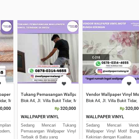
aper Vinyl Motif Terlengkap
Tukang Pemasangan Wallpaper Vinyl Terbaik di Batu
Vendor Wallpaper Vinyl Mo
 Tidar, Merjosari, Kec. Lowokwaru, Kota Malang, Jawa Timur 65144
Blok A4, Jl. Villa Bukit Tidar, Merjosari, Kec. Lowokwaru, Kota 
Blok A4, Jl. Villa Bukit Tid
0,000
320,000
320,00
Rp
Rp
WALLPAPER VINYL
WALLPAPER VINYL
mpilan
Sedang Mencari Tukang
Sedang Mencari Vendo
odern,
Pemasangan Wallpaper Vinyl
Wallpaper Vinyl Motif Bun
Terbaik di Batu yang
Kekinian dengan Kualitas