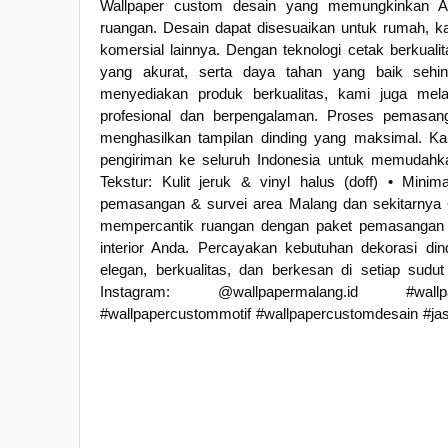
Wallpaper custom desain yang memungkinkan An
ruangan. Desain dapat disesuaikan untuk rumah, kan
komersial lainnya. Dengan teknologi cetak berkualit
yang akurat, serta daya tahan yang baik sehi
menyediakan produk berkualitas, kami juga mel
profesional dan berpengalaman. Proses pemasanga
menghasilkan tampilan dinding yang maksimal. Kami
pengiriman ke seluruh Indonesia untuk memudahka
Tekstur: Kulit jeruk & vinyl halus (doff) • Min
pemasangan & survei area Malang dan sekitarnya • 
mempercantik ruangan dengan paket pemasangan w
interior Anda. Percayakan kebutuhan dekorasi di
elegan, berkualitas, dan berkesan di setiap sud
Instagram: @wallpapermalang.id #wallpape
#wallpapercustommotif #wallpapercustomdesain #j