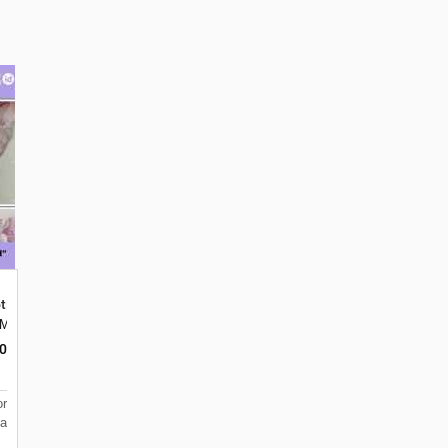
tif Bunga Kekinian
Malang, Jawa Timur 65144
ar, Merjosari, Kec. Lowokwaru, Kota Malang, Jawa Timur 65144
0
r
ga