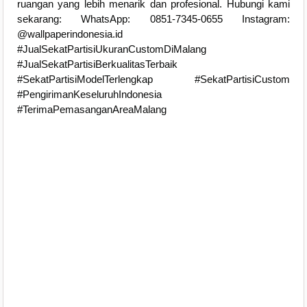
ruangan yang lebih menarik dan profesional. Hubungi kami
sekarang: WhatsApp: 0851-7345-0655 Instagram:
@wallpaperindonesia.id
#JualSekatPartisiUkuranCustomDiMalang
#JualSekatPartisiBerkualitasTerbaik
#SekatPartisiModelTerlengkap #SekatPartisiCustom
#PengirimanKeseluruhIndonesia
#TerimaPemasanganAreaMalang