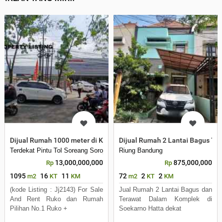
Dijual Rumah 1000 meter di Kawasan Bandung Kopo
Dijual Rumah 2 Lantai Bagus T
Terdekat Pintu Tol Soreang Soroja
Riung Bandung
13,000,000,000
875,000,000
Rp
Rp
1095
16
11
72
2
2
m2
KT
KM
m2
KT
KM
(kode Listing : Jj2143) For Sale
Jual Rumah 2 Lantai Bagus dan
And Rent Ruko dan Rumah
Terawat Dalam Komplek di
Pilihan No.1 Ruko +
Soekarno Hatta dekat