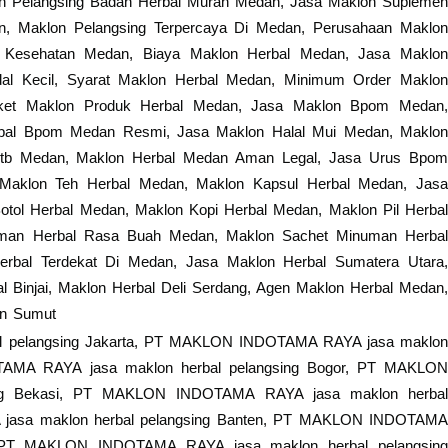
on Pelangsing Badan Herbal Murah Medan, Jasa Maklon Suplemen
n, Maklon Pelangsing Terpercaya Di Medan, Perusahaan Maklon
l Kesehatan Medan, Biaya Maklon Herbal Medan, Jasa Maklon
l Kecil, Syarat Maklon Herbal Medan, Minimum Order Maklon
ket Maklon Produk Herbal Medan, Jasa Maklon Bpom Medan,
rbal Bpom Medan Resmi, Jasa Maklon Halal Mui Medan, Maklon
potb Medan, Maklon Herbal Medan Aman Legal, Jasa Urus Bpom
, Maklon Teh Herbal Medan, Maklon Kapsul Herbal Medan, Jasa
ol Herbal Medan, Maklon Kopi Herbal Medan, Maklon Pil Herbal
man Herbal Rasa Buah Medan, Maklon Sachet Minuman Herbal
rbal Terdekat Di Medan, Jasa Maklon Herbal Sumatera Utara,
l Binjai, Maklon Herbal Deli Serdang, Agen Maklon Herbal Medan,
an Sumut
 pelangsing Jakarta, PT MAKLON INDOTAMA RAYA jasa maklon
TAMA RAYA jasa maklon herbal pelangsing Bogor, PT MAKLON
ng Bekasi, PT MAKLON INDOTAMA RAYA jasa maklon herbal
jasa maklon herbal pelangsing Banten, PT MAKLON INDOTAMA
, PT MAKLON INDOTAMA RAYA jasa maklon herbal pelangsing