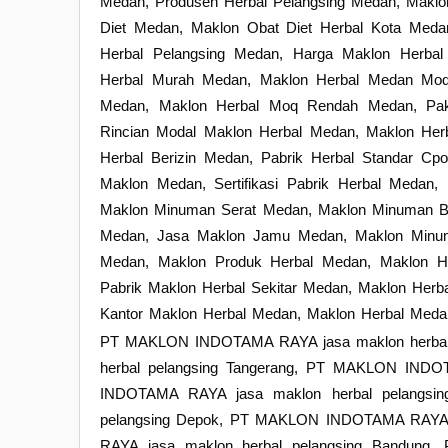
Medan, Produsen Herbal Pelangsing Medan, Makl
Diet Medan, Maklon Obat Diet Herbal Kota Meda
Herbal Pelangsing Medan, Harga Maklon Herba
Herbal Murah Medan, Maklon Herbal Medan Moda
Medan, Maklon Herbal Moq Rendah Medan, Pa
Rincian Modal Maklon Herbal Medan, Maklon He
Herbal Berizin Medan, Pabrik Herbal Standar C
Maklon Medan, Sertifikasi Pabrik Herbal Medan
Maklon Minuman Serat Medan, Maklon Minuman Bot
Medan, Jasa Maklon Jamu Medan, Maklon Minu
Medan, Maklon Produk Herbal Medan, Maklon He
Pabrik Maklon Herbal Sekitar Medan, Maklon Herba
Kantor Maklon Herbal Medan, Maklon Herbal Med
PT MAKLON INDOTAMA RAYA jasa maklon herbal
herbal pelangsing Tangerang, PT MAKLON INDO
INDOTAMA RAYA jasa maklon herbal pelangsi
pelangsing Depok, PT MAKLON INDOTAMA RAYA 
RAYA jasa maklon herbal pelangsing Bandung