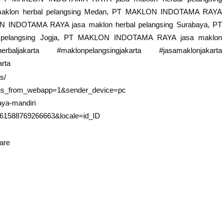
klon herbal pelangsing Medan, PT MAKLON INDOTAMA RAYA
ON INDOTAMA RAYA jasa maklon herbal pelangsing Surabaya, PT
pelangsing Jogja, PT MAKLON INDOTAMA RAYA jasa maklon
ljakarta #maklonpelangsingjakarta #jasamaklonjakarta
arta
s/
ri?is_from_webapp=1&sender_device=pc
aya-mandiri
d=61588769266663&locale=id_ID
are