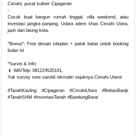
Cimahi, pusat kuliner Cipageran
-
Cocok buat bangun rumah tinggal, villa weekend, atau
investasi jangka panjang. Udara adem khas Cimahi Utara,
jauh dari bising kota.
*Bonus*: Free desain siteplan + patok batas untuk booking
bulan ini
*Survei & Info:
📱 WA/Telp: 081224520101.
Yuk survey sore sambil nikmatin sejuknya Cimahi Utara!
#TanahKavling #Cipageran #CimahiUtara #BebasBanjir
#TanahSHM #InvestasiTanah #BandungBarat