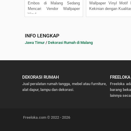
Embos di Malang Sedang
Wallpaper Vinyl Motif
Mencari Vendor Wallpaper
Kekinian dengan Kualita
Vinyl
INFO LENGKAP
Jawa Timur
/
Dekorasi Rumah di Malang
DEKORASI RUMAH
FREELOKA
Jual peralatan rumah tangga, mebel atau furniture,
Freeloka ad
alat dapur, lampu dan dekorasi.
barang bek
lainnya seca
Freeloka.com © 2022 - 2026