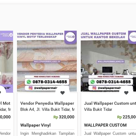
l Motif Bunga Kekinian
Vendor Penyedia Wallpaper Vinyl Motif Terlengkap
Jual Wallpaper Custom unt
Kota Malang, Jawa Timur 65144
 Tidar, Merjosari, Kec. Lowokwaru, Kota Malang, Jawa Timur 65144
Blok A4, Jl. Villa Bukit Tidar, Merjosari, Kec. Lowokwaru, Kota 
Villa Bukit Tidar
0,000
320,000
225,00
Rp
Rp
Wallpaper Vinyl
WALLPAPER CUSTOM
endor
Ingin Menghadirkan Tampilan
Jual Wallpaper Custom unt