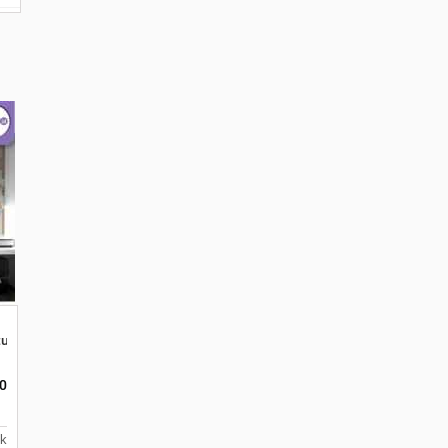
uk Kantor Sekolah
Malang, Jawa Timur 65144
0
uk