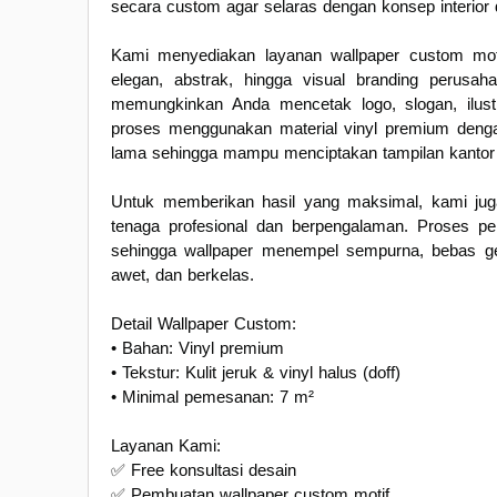
secara custom agar selaras dengan konsep interior
Kami menyediakan layanan wallpaper custom motif
elegan, abstrak, hingga visual branding perusah
memungkinkan Anda mencetak logo, slogan, ilustr
proses menggunakan material vinyl premium dengan
lama sehingga mampu menciptakan tampilan kantor y
Untuk memberikan hasil yang maksimal, kami jug
tenaga profesional dan berpengalaman. Proses p
sehingga wallpaper menempel sempurna, bebas gele
awet, dan berkelas.
Detail Wallpaper Custom:
• Bahan: Vinyl premium
• Tekstur: Kulit jeruk & vinyl halus (doff)
• Minimal pemesanan: 7 m²
Layanan Kami:
✅ Free konsultasi desain
✅ Pembuatan wallpaper custom motif