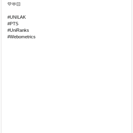
💛🫶🏻
#UNILAK
#PTS
#UniRanks
#Webometrics