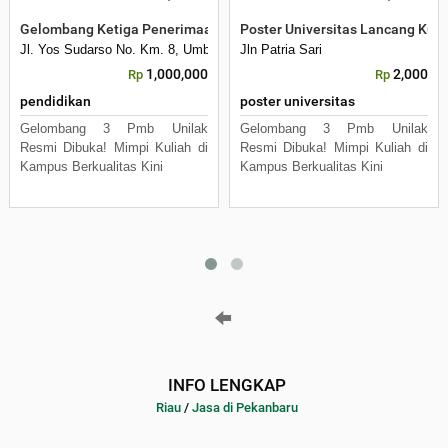
Gelombang Ketiga Penerimaan Mahasiswa Baru
Poster Universitas Lancang Kun
Jl. Yos Sudarso No. Km. 8, Umban Sari, Rumbai, Kota Pekanbaru, Riau 
Jln Patria Sari
1,000,000
2,000
Rp
Rp
pendidikan
poster universitas
Gelombang 3 Pmb Unilak
Gelombang 3 Pmb Unilak
Resmi Dibuka! Mimpi Kuliah di
Resmi Dibuka! Mimpi Kuliah di
Kampus Berkualitas Kini
Kampus Berkualitas Kini
INFO LENGKAP
Riau
/
Jasa di Pekanbaru