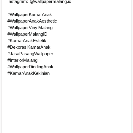
Instagram: @wallpapermalang.id
#WallpaperKamarAnak
#WallpaperAnakAesthetic
#WallpaperVinylMalang
#WallpaperMalangID
#KamarAnakEstetik
#DekorasiKamarAnak
#JasaPasangWallpaper
#InteriorMalang
#WallpaperDindingAnak
#KamarAnakKekinian