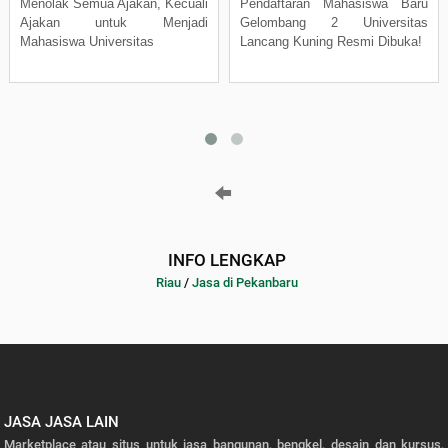
Menolak Semua Ajakan, Kecuali
Pendaftaran Mahasiswa Baru
Ajakan untuk Menjadi
Gelombang 2 Universitas
Mahasiswa Universitas
Lancang Kuning Resmi Dibuka!
INFO LENGKAP
Riau
/
Jasa di Pekanbaru
JASA JASA LAIN
Marketplace atau situs untuk jasa bangunan, bengkel, desain dan kursus,