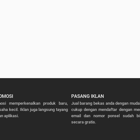
OMOSI
PASANG IKLAN
osi memperkenalkan produk baru,
Jual barang bekas anda dengan mudah
saha kecil. Iklan juga langsung tayang
cukup dengan mendaftar dengan men
n aplikasi.
email dan nomor ponsel sudah bi
secara gratis.