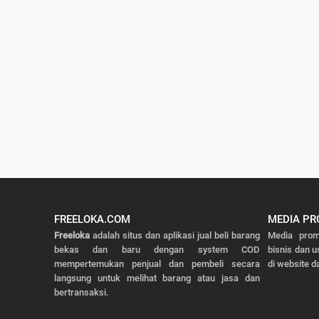
FREELOKA.COM
MEDIA PR
Freeloka
adalah situs dan aplikasi jual beli barang
Media prom
bekas dan baru dengan system COD
bisnis dan u
mempertemukan penjual dan pembeli secara
di website da
langsung untuk melihat barang atau jasa dan
bertransaksi.