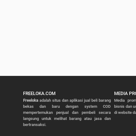
FREELOKA.COM
MEDIA PR
Freeloka
adalah situs dan aplikasi jual beli barang
Media prom
bekas dan baru dengan system COD
bisnis dan u
mempertemukan penjual dan pembeli secara
di website da
langsung untuk melihat barang atau jasa dan
bertransaksi.