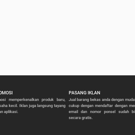
OMOSI
PASANG IKLAN
osi memperkenalkan produk baru,
Jual barang bekas anda dengan mudah
saha kecil. Iklan juga langsung tayang
cukup dengan mendaftar dengan men
n aplikasi.
email dan nomor ponsel sudah bi
secara gratis.