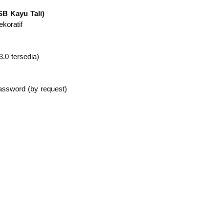
B Kayu Tali)
ekoratif
.0 tersedia)
password (by request)