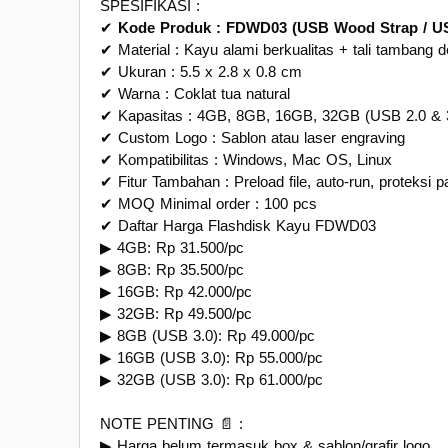
SPESIFIKASI :
✔
Kode Produk : FDWD03 (USB Wood Strap / US
✔ Material : Kayu alami berkualitas + tali tambang d
✔ Ukuran : 5.5 x 2.8 x 0.8 cm
✔ Warna : Coklat tua natural
✔ Kapasitas : 4GB, 8GB, 16GB, 32GB (USB 2.0 & 3
✔ Custom Logo : Sablon atau laser engraving
✔ Kompatibilitas : Windows, Mac OS, Linux
✔ Fitur Tambahan : Preload file, auto-run, proteksi 
✔ MOQ Minimal order : 100 pcs
✔ Daftar Harga Flashdisk Kayu FDWD03
▶ 4GB: Rp 31.500/pc
▶ 8GB: Rp 35.500/pc
▶ 16GB: Rp 42.000/pc
▶ 32GB: Rp 49.500/pc
▶ 8GB (USB 3.0): Rp 49.000/pc
▶ 16GB (USB 3.0): Rp 55.000/pc
▶ 32GB (USB 3.0): Rp 61.000/pc
NOTE PENTING 📄 :
▶ Harga belum termasuk box & sablon/grafir logo.