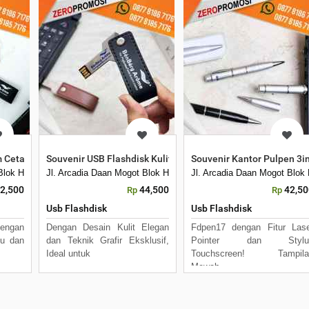
m dengan Efek
m Cetak Logo
Souvenir USB Flashdisk Kulit Grafir FDLT25 SwiftKey
Souvenir Kantor Pulpen 3
Kecamatan Batuceper Kota Tangerang, Banten 15122
 Blok H7 No 16 Daan Mogot Km 21. Kecamatan Batuceper Kota Tangerang, B
Jl. Arcadia Daan Mogot Blok H7 No 16 Daan Mogot Km 21. Keca
Jl. Arcadia Daan Mogot Blo
2,500
44,500
42,50
Rp
Rp
Usb Flashdisk
Usb Flashdisk
engan
Dengan Desain Kulit Elegan
Fdpen17 dengan Fitur Las
cu dan
dan Teknik Grafir Eksklusif,
Pointer dan Stylu
Ideal untuk
Touchscreen! Tampila
Mewah,