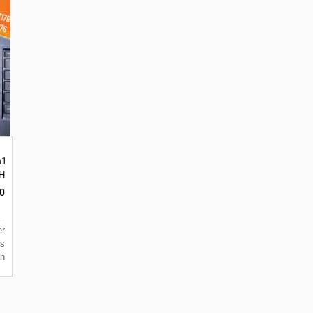
in1 FDPEN17 dengan Laser Pointer Custom
anten 15122
matan Batuceper Kota Tangerang, Banten 15122
k H7 No 16 Daan Mogot Km 21. Kecamatan Cetak Mug Keramik Bisa Custom D
0
er
s
n