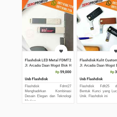
Flashdisk LED Metal FDMT27 Custom Logo USB Premiu
Flashdisk Kulit Custo
Jl. Arcadia Daan Mogot Blok H7 No 16 Daan Mogot Km 21. 
Jl. Arcadia Daan Mogot
59,000
3
Rp
Rp
Usb Flashdisk
Usb Flashdisk
Flashdisk Fdmt27
Flashdisk Fdlt25 d
Menghadirkan Kombinasi
Bentuk Kunci yang Lu
Desain Elegan dan Teknologi
Unik. Flashdisk ini
Modern