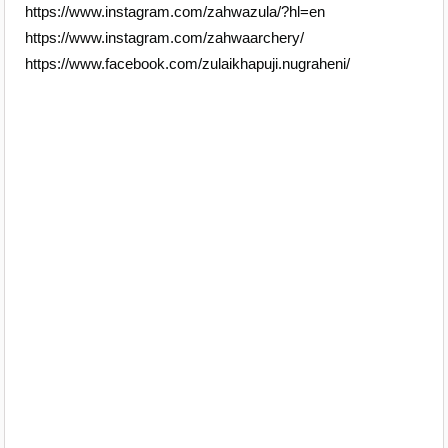
https://www.instagram.com/zahwazula/?hl=en
https://www.instagram.com/zahwaarchery/
https://www.facebook.com/zulaikhapuji.nugraheni/