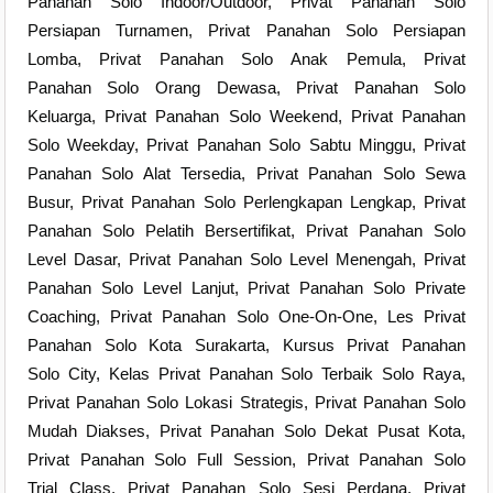
Panahan Solo Indoor/Outdoor, Privat Panahan Solo
Persiapan Turnamen, Privat Panahan Solo Persiapan
Lomba, Privat Panahan Solo Anak Pemula, Privat
Panahan Solo Orang Dewasa, Privat Panahan Solo
Keluarga, Privat Panahan Solo Weekend, Privat Panahan
Solo Weekday, Privat Panahan Solo Sabtu Minggu, Privat
Panahan Solo Alat Tersedia, Privat Panahan Solo Sewa
Busur, Privat Panahan Solo Perlengkapan Lengkap, Privat
Panahan Solo Pelatih Bersertifikat, Privat Panahan Solo
Level Dasar, Privat Panahan Solo Level Menengah, Privat
Panahan Solo Level Lanjut, Privat Panahan Solo Private
Coaching, Privat Panahan Solo One‑On‑One, Les Privat
Panahan Solo Kota Surakarta, Kursus Privat Panahan
Solo City, Kelas Privat Panahan Solo Terbaik Solo Raya,
Privat Panahan Solo Lokasi Strategis, Privat Panahan Solo
Mudah Diakses, Privat Panahan Solo Dekat Pusat Kota,
Privat Panahan Solo Full Session, Privat Panahan Solo
Trial Class, Privat Panahan Solo Sesi Perdana, Privat