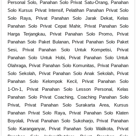
Personal Solo, Panahan Solo Privat Satu‑Orang, Panahan
Solo Kursus Privat Intensif, Pelatihan Panahan Privat Solo
Solo Raya, Privat Panahan Solo Jarak Dekat, Kelas
Panahan Solo Privat Cepat Mahir, Privat Panahan Solo
Harga Terjangkau, Privat Panahan Solo Promo, Privat
Panahan Solo Paket Bulanan, Privat Panahan Solo Paket
Sesi, Privat Panahan Solo Untuk Kompetisi, Privat
Panahan Solo Untuk Hobi, Privat Panahan Solo Untuk
Olahraga, Privat Panahan Solo Komunitas, Privat Panahan
Solo Sekolah, Privat Panahan Solo Anak Sekolah, Privat
Panahan Solo Kelompok Kecil, Privat Panahan Solo
1‑On‑1, Privat Panahan Solo Lesson Personal, Kelas
Panahan Solo Privat Coaching, Coaching Panahan Solo
Privat, Privat Panahan Solo Surakarta Area, Kursus
Panahan Privat Solo Raya, Privat Panahan Solo Klaten
Boyolali, Privat Panahan Solo Sukoharjo, Privat Panahan
Solo Karanganyar, Privat Panahan Solo Walikota, Privat