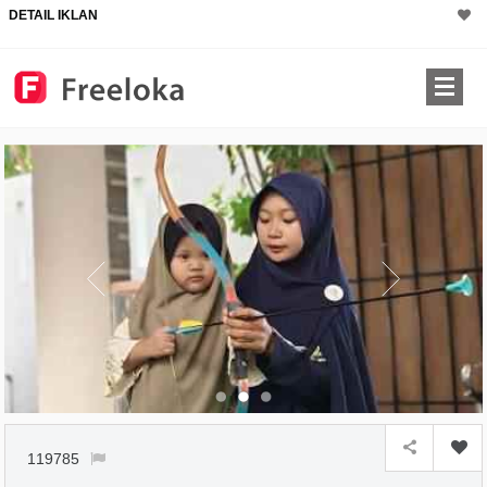
DETAIL IKLAN
119785