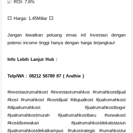
📈 ROI: 7.6%
💥 Harga: 1.45Miliar 💥
Jangan lewatkan peluang emas ini! Investasi dengan
potensi income tinggi hanya dengan harga terjangkau!
Info Lebih Lanjut Hub :
Telp/WA :
08212 56789 87 ( Andhie )
#investasirumahkost #investasirumahkos #rumahkostdijual
#kost #rumahkost #kostdijual #diujualkost #jualrumahkost
#dijualrumahkost #jualrumahkostbogor
#jualrumahkostmurah #jualrumahkostbaru #sewakost
#kostdisewakan #jualrumahkostdekatstasiun
#jualrumahkostdekatkampus #rukostrategis #rumahkostui