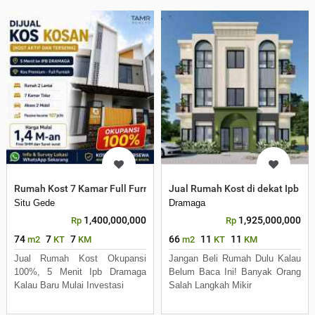
Rumah Kost 7 Kamar Full Furnished Full Terisi dekat IPB Bogor
Jual Rumah Kost di dekat Ipb D
Situ Gede
Dramaga
1,400,000,000
1,925,000,000
Rp
Rp
74
7
7
66
11
11
m2
KT
KM
m2
KT
KM
Jual Rumah Kost Okupansi
Jangan Beli Rumah Dulu Kalau
100%, 5 Menit Ipb Dramaga
Belum Baca Ini! Banyak Orang
Kalau Baru Mulai Investasi
Salah Langkah Mikir