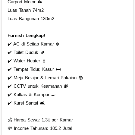
Carport Motor 🛵
Luas Tanah 74m2
Luas Bangunan 130m2
Furnish Lengkap!
✔️ AC di Setiap Kamar ❄️
✔️ Toilet Duduk 🚽
✔️ Water Heater 💧
✔️ Tempat Tidur, Kasur 🛏
✔️ Meja Belajar & Lemari Pakaian 📚
✔️ CCTV untuk Keamanan 📹
✔️ Kulkas & Kompor 🍳
✔️ Kursi Santai 🛋
💰 Harga Sewa: 1,3jt per Kamar
💸 Income Tahunan: 109.2 Juta!