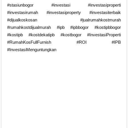
#stasiunbogor #investasi #investasiproperti
#investasirumah #investasiproperty #investasiterbaik
#dijualkoskosan #jualrumahkostmurah
#rumahkostdijualmurah #ipb #ipbbogor #kostipbbogor
#kostipb #kostdekatipb #kostbogor #InvestasiProperti
#RumahKosFullFurnish #ROI #IPB
#InvestasiMenguntungkan