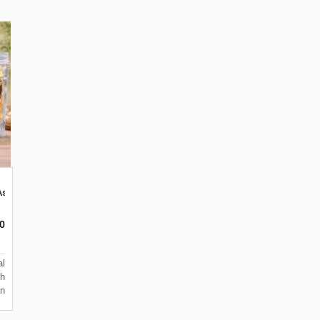
Asin Gurih Malang
0
l
ih
n