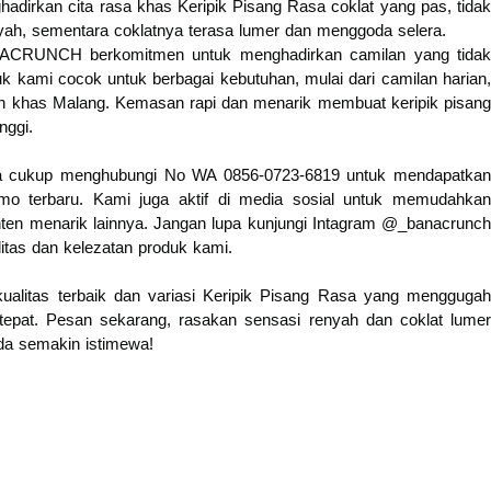
ghadirkan cita rasa khas Keripik Pisang Rasa coklat yang pas, tidak
renyah, sementara coklatnya terasa lumer dan menggoda selera.
NACRUNCH berkomitmen untuk menghadirkan camilan yang tidak
uk kami cocok untuk berbagai kebutuhan, mulai dari camilan harian,
leh khas Malang. Kemasan rapi dan menarik membuat keripik pisang
nggi.
a cukup menghubungi No WA 0856-0723-6819 untuk mendapatkan
omo terbaru. Kami juga aktif di media sosial untuk memudahkan
onten menarik lainnya. Jangan lupa kunjungi Intagram @_banacrunch
itas dan kelezatan produk kami.
ualitas terbaik dan variasi Keripik Pisang Rasa yang menggugah
pat. Pesan sekarang, rasakan sensasi renyah dan coklat lumer
da semakin istimewa!