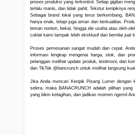
proses produksi yang terkontrol. Setiap gigitan men
terlalu manis, dan tidak pahit. Tekstur keripiknya 
Sebagai brand lokal yang terus berkembang, BA
hanya enak, tetapi juga aman dan berkualitas. Prod
teman nonton, bekal, hingga ide usaha atau oleh-o
coklat kami tampak lebih eksklusif dan bernilai jual ti
Proses pemesanan sangat mudah dan cepat. And
informasi lengkap mengenai harga, stok, dan pr
pelanggan melihat update produk, testimoni, dan k
dan TikTok @bancrunch untuk melihat langsung kual
Jika Anda mencari Keripik Pisang Lumer dengan k
selera, maka BANACRUNCH adalah pilihan yang te
yang bikin ketagihan, dan jadikan momen ngemil An