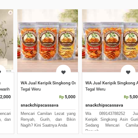
u
WA Jual Keripik Singkong Original Malang
WA Jual Keripik Singkong 
warih
Tegal Weru
Tegal Weru
2,000
5,000
5,00
Rp
Rp
snackchipscassava
snackchipscassava
encari
Mencari Camilan Lezat yang
Wa 089143788252 Jua
h, dan
Renyah, Gurih, dan Bikin
Keripik Singkong Asin Gur
Nagih? Kini Saatnya Anda
Sedang Mencari Camila
Renyah