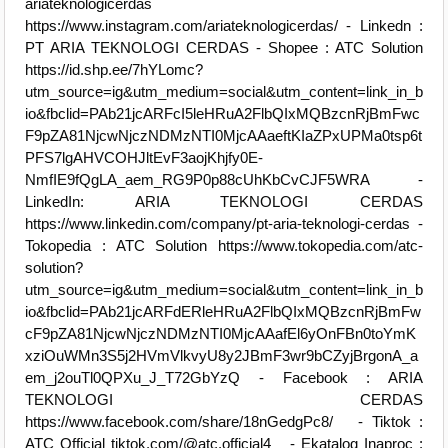
ariateknologicerdas
https://www.instagram.com/ariateknologicerdas/ - Linkedn :
PT ARIA TEKNOLOGI CERDAS - Shopee : ATC Solution
https://id.shp.ee/7hYLomc?
utm_source=ig&utm_medium=social&utm_content=link_in_b
io&fbclid=PAb21jcARFcI5leHRuA2FlbQIxMQBzcnRjBmFwc
F9pZA81NjcwNjczNDMzNTI0MjcAAaeftKIaZPxUPMa0tsp6t
PFS7lgAHVCOHJltEvF3aojKhjfy0E-
NmfIE9fQgLA_aem_RG9P0p88cUhKbCvCJF5WRA -
LinkedIn: ARIA TEKNOLOGI CERDAS
https://www.linkedin.com/company/pt-aria-teknologi-cerdas -
Tokopedia : ATC Solution https://www.tokopedia.com/atc-
solution?
utm_source=ig&utm_medium=social&utm_content=link_in_b
io&fbclid=PAb21jcARFdERleHRuA2FlbQIxMQBzcnRjBmFw
cF9pZA81NjcwNjczNDMzNTI0MjcAAafEl6yOnFBn0toYmK
xziOuWMn3S5j2HVmVlkvyU8y2JBmF3wr9bCZyjBrgonA_a
em_j2ouTl0QPXu_J_T72GbYzQ - Facebook : ARIA
TEKNOLOGI CERDAS
https://www.facebook.com/share/18nGedgPc8/ - Tiktok :
ATC Official tiktok.com/@atc.official4 - Ekatalog Inaproc :