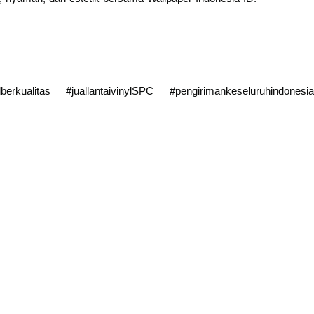
lberkualitas #juallantaivinylSPC #pengirimankeseluruhindonesia