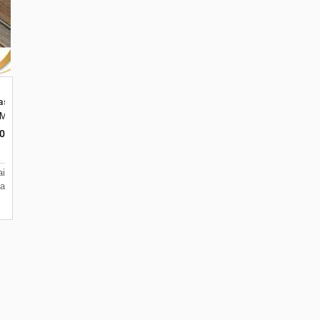
tas di Kota Malang
Malang, Jawa Timur 65144
ar, Merjosari, Kec. Lowokwaru, Kota Malang, Jawa Timur 65144
0
ai
a