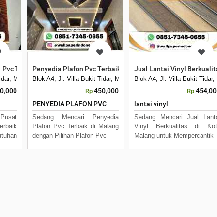
n Pvc Terbaik Malang
Penyedia Plafon Pvc Terbaik di Malang
Jual Lantai Vinyl Berkuali
 Tidar, Merjosari, Kec. Lowokwaru, Kota Malang, Jawa Timur 65144
Blok A4, Jl. Villa Bukit Tidar, Merjosari, Kec. Lowokwaru, Kota 
Blok A4, Jl. Villa Bukit Tid
0,000
450,000
454,00
Rp
Rp
PENYEDIA PLAFON PVC
lantai vinyl
usat
Sedang Mencari Penyedia
Sedang Mencari Jual Lant
erbaik
Plafon Pvc Terbaik di Malang
Vinyl Berkualitas di Kot
tuhan
dengan Pilihan Plafon Pvc
Malang untuk Mempercantik