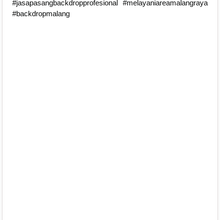
#jasapasangbackdropprofesional #melayaniareamalangraya
#backdropmalang