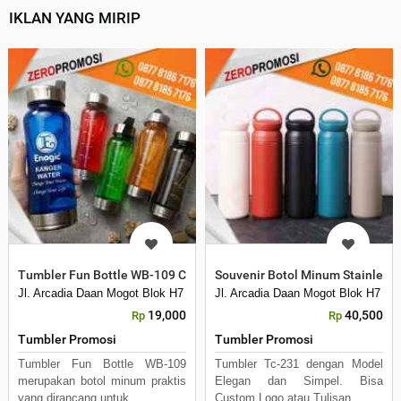
IKLAN YANG MIRIP
Tumbler Fun Bottle WB-109 Custom Logo Souvenir Botol Minum P
Souvenir Botol Minum Stainless
Jl. Arcadia Daan Mogot Blok H7 No 16 Daan Mogot Km 21. Kecamatan B
Jl. Arcadia Daan Mogot Blok H7 N
19,000
40,500
Rp
Rp
Tumbler Promosi
Tumbler Promosi
Tumbler Fun Bottle WB-109
Tumbler Tc-231 dengan Model
merupakan botol minum praktis
Elegan dan Simpel. Bisa
yang dirancang untuk
Custom Logo atau Tulisan