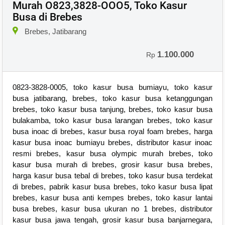
Murah O823,3828-OOO5, Toko Kasur
Busa di Brebes
Brebes, Jatibarang
1.100.000
Rp
0823-3828-0005, toko kasur busa bumiayu, toko kasur
busa jatibarang, brebes, toko kasur busa ketanggungan
brebes, toko kasur busa tanjung, brebes, toko kasur busa
bulakamba, toko kasur busa larangan brebes, toko kasur
busa inoac di brebes, kasur busa royal foam brebes, harga
kasur busa inoac bumiayu brebes, distributor kasur inoac
resmi brebes, kasur busa olympic murah brebes, toko
kasur busa murah di brebes, grosir kasur busa brebes,
harga kasur busa tebal di brebes, toko kasur busa terdekat
di brebes, pabrik kasur busa brebes, toko kasur busa lipat
brebes, kasur busa anti kempes brebes, toko kasur lantai
busa brebes, kasur busa ukuran no 1 brebes, distributor
kasur busa jawa tengah, grosir kasur busa banjarnegara,