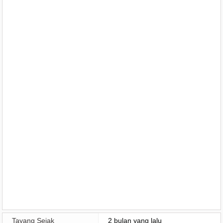
Tayang Sejak
2 bulan yang lalu