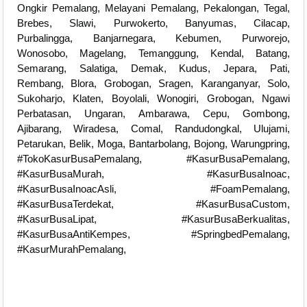
Ongkir Pemalang, Melayani Pemalang, Pekalongan, Tegal,
Brebes, Slawi, Purwokerto, Banyumas, Cilacap,
Purbalingga, Banjarnegara, Kebumen, Purworejo,
Wonosobo, Magelang, Temanggung, Kendal, Batang,
Semarang, Salatiga, Demak, Kudus, Jepara, Pati,
Rembang, Blora, Grobogan, Sragen, Karanganyar, Solo,
Sukoharjo, Klaten, Boyolali, Wonogiri, Grobogan, Ngawi
Perbatasan, Ungaran, Ambarawa, Cepu, Gombong,
Ajibarang, Wiradesa, Comal, Randudongkal, Ulujami,
Petarukan, Belik, Moga, Bantarbolang, Bojong, Warungpring,
#TokoKasurBusaPemalang, #KasurBusaPemalang,
#KasurBusaMurah, #KasurBusaInoac,
#KasurBusaInoacAsli, #FoamPemalang,
#KasurBusaTerdekat, #KasurBusaCustom,
#KasurBusaLipat, #KasurBusaBerkualitas,
#KasurBusaAntiKempes, #SpringbedPemalang,
#KasurMurahPemalang,