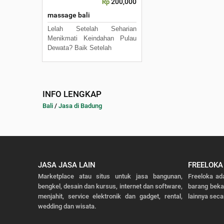
200,000
Rp
massage bali
Lelah Setelah Seharian
Menikmati Keindahan Pulau
Dewata? Baik Setelah
INFO LENGKAP
Bali
/
Jasa di Badung
JASA JASA LAIN
FREELOKA
Marketplace atau situs untuk jasa bangunan,
Freeloka ad
bengkel, desain dan kursus, internet dan software,
barang bek
menjahit, service elektronik dan gadget, rental,
lainnya seca
wedding dan wisata.