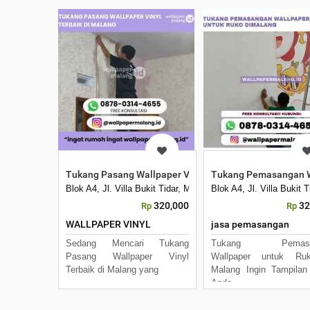
Tukang Pasang Wallpaper Vinyl Terbaik di Malang
Tukang Pemasangan W
Blok A4, Jl. Villa Bukit Tidar, Merjosari, Kec. Lowokwaru, 
Blok A4, Jl. Villa Bukit
320,000
32
Rp
Rp
WALLPAPER VINYL
jasa pemasangan
Sedang Mencari Tukang
Tukang Pemasa
Pasang Wallpaper Vinyl
Wallpaper untuk Ru
Terbaik di Malang yang
Malang Ingin Tampila
Anda