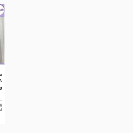
per Vinyl Terbaik di Batu
Malang, Jawa Timur 65144
ar, Merjosari, Kec. Lowokwaru, Kota Malang, Jawa Timur 65144
0
g
yl