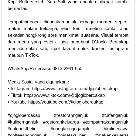
Kopi Butterscotch Sea Salt yang cocok dinikmati sambil
bersantai.
Tempat ini cocok digunakan untuk berbagai momen, seperti
makan malam keluarga, reuni kecil, meeting santai, atau
sekadar nongkrong sore menikmati suasana. Visual tempat
dan menu yang estetik juga membuat D’Joglo Bercakap
menjadi salah satu spot favorit untuk konten Instagram
maupun TikTok.
WhatsApp/Reservasi: 0813-2941-650
Media Sosial yang digunakan :
•⁠ ⁠Instagram https://www.instagram.com/djoglobercakap
•⁠ ⁠Tiktok https://www.tiktok.com/@djoglobercakap
•⁠ ⁠Youtube https://youtube.com/@djoglobercakap
#djoglobercakap #restorannganjuk #cafenganjuk
#kulinernganjuk #restorankeluarga #tempatmakannganjuk
#cafeaesthetic #nongkrongnganjuk #kulinerjawa
#coffeeshopnganjuk #wisatakuliner #makankeluarga