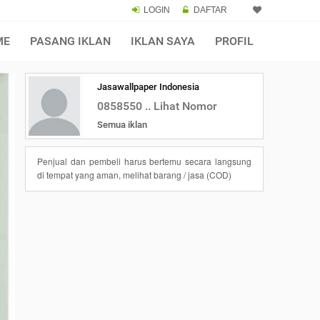
LOGIN
DAFTAR
ME
PASANG IKLAN
IKLAN SAYA
PROFIL
Jasawallpaper Indonesia
0858550 .. Lihat Nomor
Semua iklan
Penjual dan pembeli harus bertemu secara langsung
di tempat yang aman, melihat barang / jasa (COD)