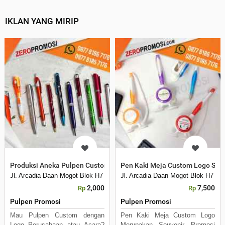
IKLAN YANG MIRIP
Produksi Aneka Pulpen Custom Logo Termurah
Pen Kaki Meja Custom Logo Souv
Jl. Arcadia Daan Mogot Blok H7 No 16 Daan Mogot Km 21. Kecamatan B
Jl. Arcadia Daan Mogot Blok H7 N
2,000
7,500
Rp
Rp
Pulpen Promosi
Pulpen Promosi
Mau Pulpen Custom dengan
Pen Kaki Meja Custom Logo
Logo Perusahaan atau Acara?
Merupakan Souvenir Promosi