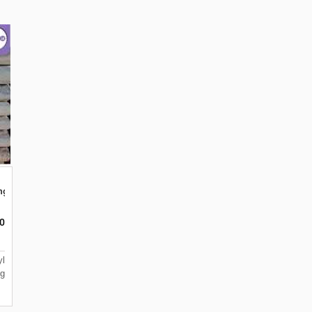
engkap Dimalang
0
l
ng