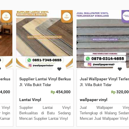
Berkualitas untuk Kamar
Supplier Lantai Vinyl Berkualitas Dibatu
Jual Wallpaper Vinyl Terl
Kota Malang, Jawa Timur 65144
Jl. Villa Bukit Tidar
Jl. Villa Bukit Tidar
4,000
454,000
320,00
Rp
Rp
Lantai Vinyl
wallpaper vinyl
Vinyl
Supplier Lantai Vinyl
Jual Wallpaper Viny
 Ingin
Berkualitas di Batu Sedang
Terlengkap di Malang Seda
 Kamar
Mencari Supplier Lantai Vinyl
Mencari Jual Wallpaper Vinyl