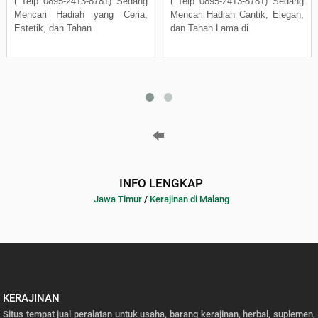
( Telp 0895-2413-8781) Sedang
( Telp 0895-2413-8781) Sedang
Mencari Hadiah yang Ceria,
Mencari Hadiah Cantik, Elegan,
Estetik, dan Tahan
dan Tahan Lama di
INFO LENGKAP
Jawa Timur
/
Kerajinan di Malang
KERAJINAN
Situs tempat jual peralatan untuk usaha, barang kerajinan, herbal, suplemen,