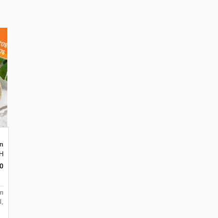
ng Bucket Hat Cetak Logo Harga Pabrik
r Kota Tangerang, Banten 15122
anten 15122
matan Batuceper Kota Tangerang, Banten 15122
k H7 No 16 Daan Mogot Km 21. Kecamatan Cetak Mug Keramik Bisa Custom D
0
om
,