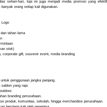
itas sehari-hari, topi ini juga menjadi media promosi yang efektif
anyak orang setiap kali digunakan.
m Logo
 dan tahan lama
an
rmintaan
kan stok)
corporate gift, souvenir event, media branding
untuk penggunaan jangka panjang.
sablon yang rapi.
outdoor.
uhan branding perusahaan.
mosi produk, komunitas, sekolah, hingga merchandise perusahaan.
an berulang kali oleh penerima.