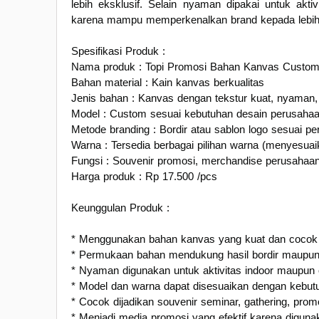
lebih eksklusif. Selain nyaman dipakai untuk aktiv
karena mampu memperkenalkan brand kepada lebih b
Spesifikasi Produk :
Nama produk : Topi Promosi Bahan Kanvas Custo
Bahan material : Kain kanvas berkualitas
Jenis bahan : Kanvas dengan tekstur kuat, nyaman,
Model : Custom sesuai kebutuhan desain perusaha
Metode branding : Bordir atau sablon logo sesuai pe
Warna : Tersedia berbagai pilihan warna (menyesuai
Fungsi : Souvenir promosi, merchandise perusahaan, 
Harga produk : Rp 17.500 /pcs
Keunggulan Produk :
* Menggunakan bahan kanvas yang kuat dan cocok 
* Permukaan bahan mendukung hasil bordir maupun 
* Nyaman digunakan untuk aktivitas indoor maupun 
* Model dan warna dapat disesuaikan dengan kebut
* Cocok dijadikan souvenir seminar, gathering, pro
* Menjadi media promosi yang efektif karena digunak