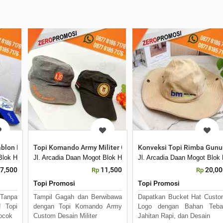
Perusahaan Kamu
blon Bisa Desain Sendiri
Topi Komando Army Militer Custom
Konveksi Topi Rimba Gunu
Kecamatan Cetak Mug Keramik Bisa Custom Desain Souvenir Kantorbatucepe
 Blok H7 No 16 Daan Mogot Km 21. Kecamatan Batuceper Kota Tangerang, B
Jl. Arcadia Daan Mogot Blok H7 No 16 Daan Mogot Km 21. Keca
Jl. Arcadia Daan Mogot Blo
7,500
11,500
20,00
Rp
Rp
Topi Promosi
Topi Promosi
Tanpa
Tampil Gagah dan Berwibawa
Dapatkan Bucket Hat Cust
! Topi
dengan Topi Komando Army
Logo dengan Bahan Tebal
ocok
Custom Desain Militer
Jahitan Rapi, dan Desain