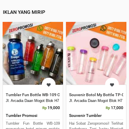
IKLAN YANG MIRIP
Tumbler Fun Bottle WB-109 Custom Logo Souvenir Botol Minum P
Souvenir Botol My Bottle TP-07
Jl. Arcadia Daan Mogot Blok H7 No 16 Daan Mogot Km 21. Kecamatan B
Jl. Arcadia Daan Mogot Blok H7 N
19,000
17,000
Rp
Rp
Tumbler Promosi
Souvenir Tumbler
Tumbler Fun Bottle WB-109
Hai Sobat Zeropromosi! Terlihat
merupakan botol minum praktis
Sederhana, Tapi Justru Menjadi