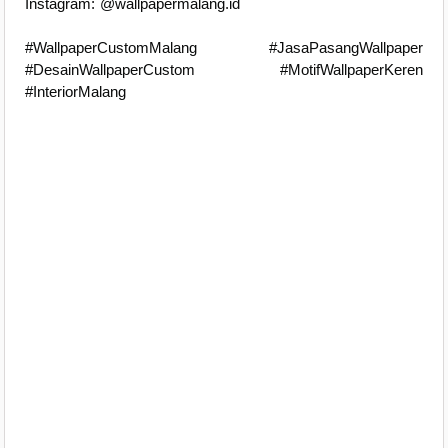
Instagram: @wallpapermalang.id
#WallpaperCustomMalang #JasaPasangWallpaper
#DesainWallpaperCustom #MotifWallpaperKeren
#InteriorMalang