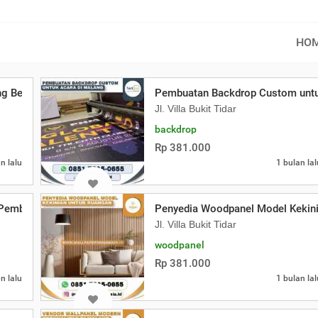
HO
g Berkualitas
Pembuatan Backdrop Custom untu
Jl. Villa Bukit Tidar
backdrop
Rp 381.000
n lalu
1 bulan lal
k Pembangunan Sekolah
Penyedia Woodpanel Model Kekin
Jl. Villa Bukit Tidar
woodpanel
Rp 381.000
n lalu
1 bulan lal