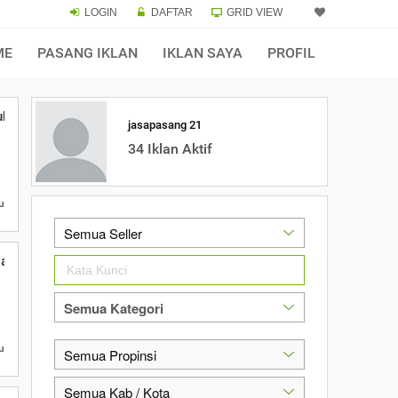
LOGIN
DAFTAR
GRID VIEW
ME
PASANG IKLAN
IKLAN SAYA
PROFIL
k Acara di Malang
jasapasang 21
34 Iklan Aktif
u
ian untuk Ruangan
u