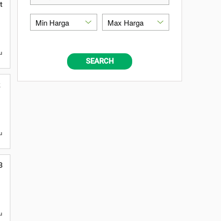
tas di Malang
u
SEARCH
 Profesional
u
erbayar Profesional
u