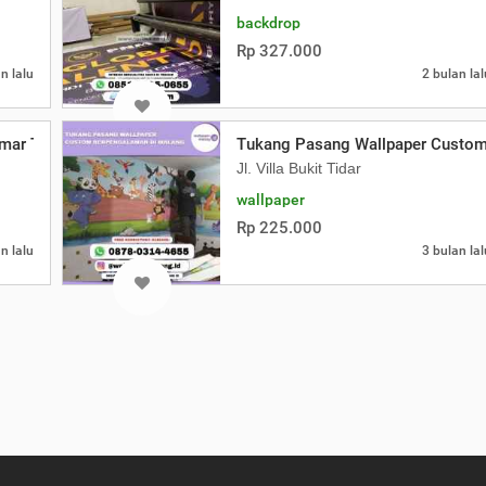
backdrop
Rp 327.000
n lalu
2 bulan lal
mar Tidur Modern
Tukang Pasang Wallpaper Custom
Jl. Villa Bukit Tidar
wallpaper
Rp 225.000
n lalu
3 bulan lal