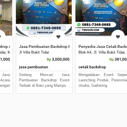
rop Acara Terbaik di Malang
Jasa Pembuatan Backdrop Event Terbaik di Batu
Penyedia Jasa Cetak Backd
 Tidar, Merjosari, Kec. Lowokwaru, Kota Malang, Jawa Timur 65144
Jl Villa Bukit Tidar
Blok A4, Jl. Villa Bukit Tid
1,000
3,000,000
381,00
Rp
Rp
jasa pembuatan
cetak backdrop
Jasa
Sedang Mencari Jasa
Mengadakan Event Sepert
Acara
Pembuatan Backdrop Event
Launching Produk, Peresmi
engan
Terbaik di Batu yang Mampu
Usaha, Gathering