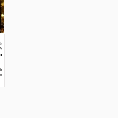
rop Event di Batu
ar, Merjosari, Kec. Lowokwaru, Kota Malang, Jawa Timur 65144
0
i
an