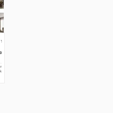
 Nganjuk
v Bolak Balik Nganjuk Yukaatha Furnitur
0
Tv
k