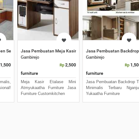
en Set Minimalis Modern HPL
Jasa Pembuatan Meja Kasir Meja Resepsionis Custom Area
Jasa Pembuatan Backdrop T
Gambirejo
Gambirejo
1,500
2,500
1,50
Rp
Rp
furniture
furniture
malis,
Meja Kasir Etalase Mini
Jasa Pembuatan Backdrop 
ional!
Atmyukaatha Furniture Jasa
Minimalis Terbaru Nganju
Furniture Customkitchen
Yukaatha Furniture