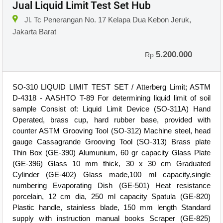
Jual Liquid Limit Test Set Hub
Jl. Tc Penerangan No. 17 Kelapa Dua Kebon Jeruk,
Jakarta Barat
5.200.000
Rp
SO-310 LIQUID LIMIT TEST SET / Atterberg Limit; ASTM
D-4318 - AASHTO T-89 For determining liquid limit of soil
sample Consist of: Liquid Limit Device (SO-311A) Hand
Operated, brass cup, hard rubber base, provided with
counter ASTM Grooving Tool (SO-312) Machine steel, head
gauge Cassagrande Grooving Tool (SO-313) Brass plate
Thin Box (GE-390) Alumunium, 60 gr capacity Glass Plate
(GE-396) Glass 10 mm thick, 30 x 30 cm Graduated
Cylinder (GE-402) Glass made,100 ml capacity,single
numbering Evaporating Dish (GE-501) Heat resistance
porcelain, 12 cm dia, 250 ml capacity Spatula (GE-820)
Plastic handle, stainless blade, 150 mm length Standard
supply with instruction manual books Scraper (GE-825)