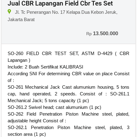
Jual CBR Lapangan Field Cbr Tes Set
Jl. Tc Penerangan No. 17 Kelapa Dua Kebon Jeruk,
Jakarta Barat
13.500.000
Rp
SO-260 FIELD CBR TEST SET, ASTM D-4429 ( CBR
Lapangan )
Include: 2 Buah Sertifikat KALIBRASI
According SNI For determining CBR value on place Consist
of :
SO-261 Mechanical Jack Cast alumunium housing, 5 tons
cap, hand operated, 2 speeds. Consist of : SO-261.1
Mechanical Jack; 5 tons capacity (1 pc)
SO-261.2 Swivel head; cast alumunium (1 pc)
SO-262 Field Penetration Piston Machine steel, plated,
adjustable height Consist of :
SO-262.1 Penetration Piston Machine steel, plated, 3
section area (1 pc)