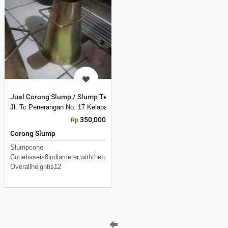
Jual Corong Slump / Slump Test
Jl. Tc Penerangan No. 17 Kelapa Dua Kebon Jeruk
350,000
Rp
Corong Slump
Slumpcone
Conebaseis8indiameter,withthetopbeing4indiameter.
Overallheightis12