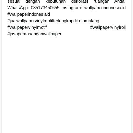
sesuai dengan kebutuhan dekorasi ruangan Anda.
WhatsApp: 085173450655 Instagram: wallpaperindonesia.id
#wallpaperindonesiaid
#jualwallpapervinylmotifterlengkapdikotamalang
#wallpapervinylmotif #wallpapervinylroll
#jasapemasanganwallpaper