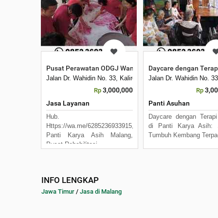
Pusat Perawatan ODGJ Wanita Dewasa di Indonesia Pan
Daycare dengan Terapi
Jalan Dr. Wahidin No. 33, Kalirejo, Kecamatan Lawang, Kab
Jalan Dr. Wahidin No. 3
3,000,000
3,0
Rp
Rp
Jasa Layanan
Panti Asuhan
Hub.
Daycare dengan Terap
Https://wa.me/6285236933915,
di Panti Karya Asih: 
Panti Karya Asih Malang,
Tumbuh Kembang Terpa
Pusat Rehabilitasi
INFO LENGKAP
Jawa Timur
/
Jasa di Malang