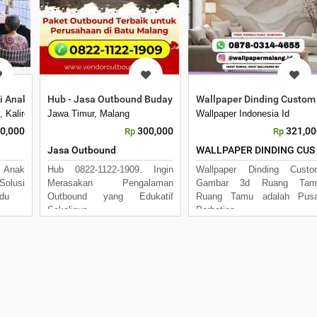
ti Karya Asih
 Anak di Panti Karya Asih
Hub - Jasa Outbound Budaya Belajar Membatik
Wallpaper Dinding Custo
upaten Malang, Jawa Timur
3, Kalirejo, Kecamatan Lawang, Kabupaten Malang, Jawa Timur
Jawa Timur, Malang
Wallpaper Indonesia Id
00,000
300,000
321,00
Rp
Rp
Jasa Outbound
WALLPAPER DINDING CUS
i Anak
Hub 0822-1122-1909. Ingin
Wallpaper Dinding Custo
Solusi
Merasakan Pengalaman
Gambar 3d Ruang Tam
du
Outbound yang Edukatif
Ruang Tamu adalah Pusa
Sekaligus
Perhatian