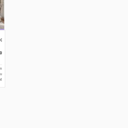
m Gambar 3d Ruang Tamu
0
m
u
t