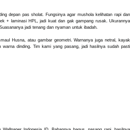
ing depan pas sholat. Fungsinya agar mushola kelihatan rapi dan
lek + laminasi HPL, jadi kuat dan gak gampang rusak. Ukurannya
 Suasananya jadi tenang dan nyaman untuk ibadah.
Asmaul Husna, atau gambar geometri. Warnanya juga netral, kayak
an warna dinding. Tim kami yang pasang, jadi hasilnya sudah pasti
 Wallpaper Indonesia ID. Bahannya bagus, pasang rapi, hasilnya