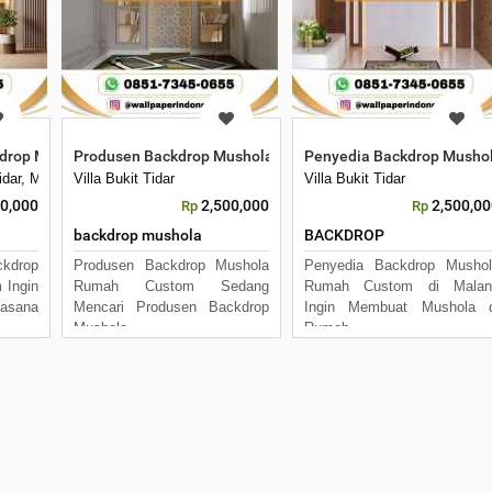
drop Mushola Rumah Custom
Produsen Backdrop Mushola Rumah Custom
Penyedia Backdrop Musho
 Tidar, Merjosari, Kec. Lowokwaru, Kota Malang, Jawa Timur 65144
Villa Bukit Tidar
Villa Bukit Tidar
00,000
2,500,000
2,500,0
Rp
Rp
backdrop mushola
BACKDROP
kdrop
Produsen Backdrop Mushola
Penyedia Backdrop Mushol
 Ingin
Rumah Custom Sedang
Rumah Custom di Malan
sana
Mencari Produsen Backdrop
Ingin Membuat Mushola d
Mushola
Rumah