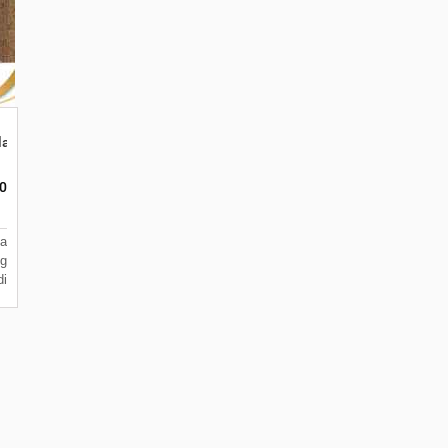
la Rumah Custom di Malang Ingin Membuat M
00
a
g
i