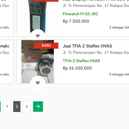
pa Dua Kebon Jeruk
Jl. Tc Penerangan No. 17 Kelapa D
Flowatch Fl-03 JDC
Rp 7.500.000
u lalu
3 minggu lal
enakar Hujan
BARU
Jual TFIA-2 Staflex HVAS
pa Dua Kebon Jeruk
Jl. Tc Penerangan No. 17 Kelapa D
TFIA-2 Staflex HVAS
Rp 26.500.000
u lalu
3 minggu lal
1
2
3