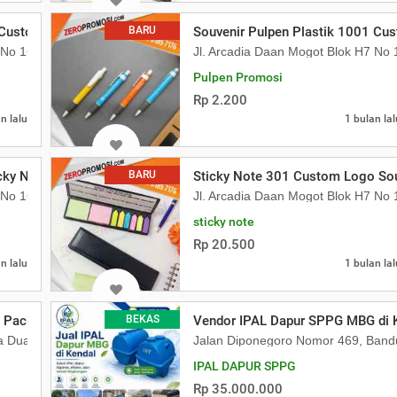
 Custom Logo
BARU
Souvenir Pulpen Plastik 1001 Cu
7 No 16 Daan Mogot Km 21. Kecamatan Batuceper Kota Tangerang, Ba
Jl. Arcadia Daan Mogot Blok H7 N
Pulpen Promosi
Rp 2.200
n lalu
1 bulan lal
icky Note N-808 Custom Logo
BARU
Sticky Note 301 Custom Logo So
7 No 16 Daan Mogot Km 21. Kecamatan Batuceper Kota Tangerang, Ba
Jl. Arcadia Daan Mogot Blok H7 N
sticky note
Rp 20.500
n lalu
1 bulan lal
1 Pack 100 Pcs Ukuran 45x75cm Tebal
BEKAS
Vendor IPAL Dapur SPPG MBG di 
pa Dua Kebon Jeruk
Jalan Diponegoro Nomor 469, Band
IPAL DAPUR SPPG
Rp 35.000.000