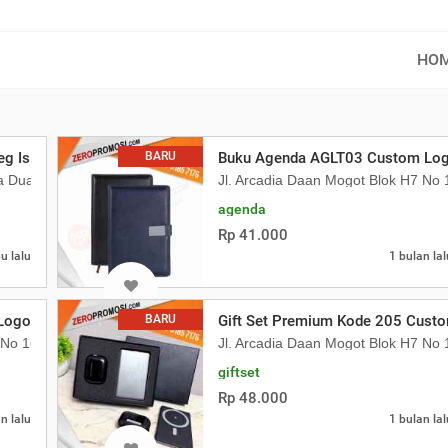
HO
eg Isi 1 Pak 1000 Pcs
BARU
Buku Agenda AGLT03 Custom Logo
pa Dua Kebon Jeruk
Jl. Arcadia Daan Mogot Blok H7 N
agenda
Rp 41.000
u lalu
1 bulan lal
go Pen Plastik Metalik untuk Souvenir
BARU
Gift Set Premium Kode 205 Custo
7 No 16 Daan Mogot Km 21. Kecamatan Batuceper Kota Tangerang, Ba
Jl. Arcadia Daan Mogot Blok H7 N
giftset
Rp 48.000
n lalu
1 bulan lal