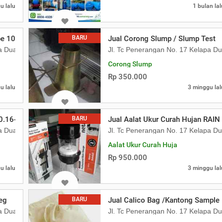
u lalu
1 bulan lal
e 10 meter
BARU
Jual Corong Slump / Slump Test
pa Dua Kebon Jeruk
Jl. Tc Penerangan No. 17 Kelapa D
Corong Slump
Rp 350.000
u lalu
3 minggu lal
10.16-cm Isi 100 Lembar
BARU
Jual Aalat Ukur Curah Hujan RAIN
pa Dua Kebon Jeruk
Jl. Tc Penerangan No. 17 Kelapa D
Aalat Ukur Curah Huja
Rp 950.000
u lalu
3 minggu lal
eg
BARU
Jual Calico Bag /Kantong Sample 
pa Dua Kebon Jeruk
Jl. Tc Penerangan No. 17 Kelapa D