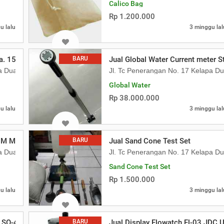
Calico Bag
Rp 1.200.000
u lalu
3 minggu lal
ia. 15 X 30 CM
BARU
Jual Global Water Current meter S
pa Dua Kebon Jeruk
Jl. Tc Penerangan No. 17 Kelapa D
Global Water
Rp 38.000.000
u lalu
3 minggu lal
M Merah,Kuning,Hijau,Biru,Orange,Put
BARU
Jual Sand Cone Test Set
pa Dua Kebon Jeruk
Jl. Tc Penerangan No. 17 Kelapa D
Sand Cone Test Set
Rp 1.500.000
u lalu
3 minggu lal
, SO-430 Aashto T-217
BARU
Jual Display Flowatch Fl-03 JDC U