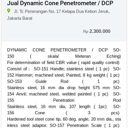
Jual Dynamic Cone Penetrometer / DCP
Jl. Tc Penerangan No. 17 Kelapa Dua Kebon Jeruk,
Jakarta Barat
2.300.000
Rp
DYNAMIC CONE PENETROMETER / DCP SO-
150 ( skala/ Meteran Eching)
For determination of field CBR value ( rapid quality control)
Consist of : SO-151 Handle; stainless steel ( 1 pc) SO-
152 Hammer; machined steel, Painted, 8 kg weight ( 1 pc)
SO-153 Guide Rod ( 1 pc)
Stainless steel, 16 mm dia drop height 575 mm SO-
154 Anvil; machined steel, welded painted ( 1 pc) SO-
155 Penetration Rod
Stainless steel, 16 mm dia, 107 length ( 1pc) SO-
156 Cone ( 3 pcs)
Hardened tool steel cone tip, 60 deg. angle, 20 mm dia., sta
inless steel adaptor. SO-157 Penetration Scale ( 1 pc)