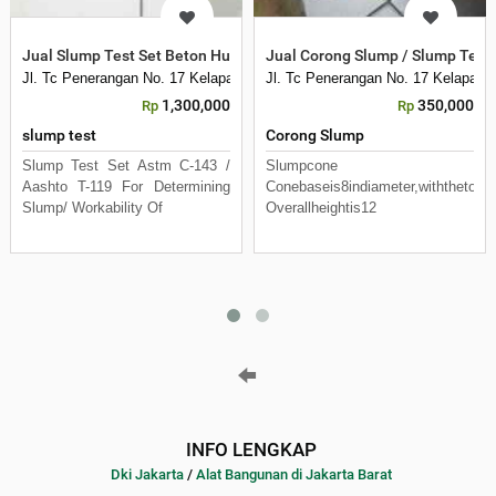
Jual Slump Test Set Beton Hub
Jual Corong Slump / Slump Test
Jl. Tc Penerangan No. 17 Kelapa Dua Kebon Jeruk
Jl. Tc Penerangan No. 17 Kelapa D
1,300,000
350,000
Rp
Rp
slump test
Corong Slump
Slump Test Set Astm C-143 /
Slumpcone
Aashto T-119 For Determining
Conebaseis8indiameter,withthetopbe
Slump/ Workability Of
Overallheightis12
INFO LENGKAP
Dki Jakarta
/
Alat Bangunan di Jakarta Barat